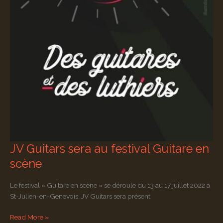
JV Guitars sera au festival Guitare en
scène
Le festival « Guitare en scène » se déroule du 13 au 17 juillet 2022 à
St-Julien-en-Genevois. JV Guitars sera présent
JV
Read More »