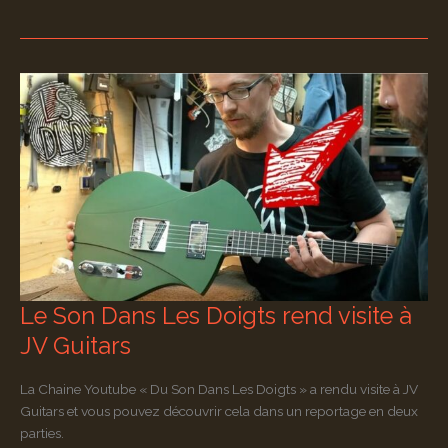
Guitars
sera
au
festival
Guitare
en
scène
Le Son Dans Les Doigts rend visite à
JV Guitars
La Chaine Youtube « Du Son Dans Les Doigts » a rendu visite à JV
Guitars et vous pouvez découvrir cela dans un reportage en deux
parties.