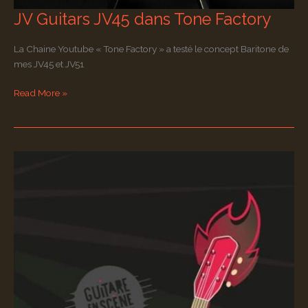
JV Guitars JV45 dans Tone Factory
La Chaine Youtube « Tone Factory » a testé le concept Baritone de
mes JV45 et JV51
JV
Read More »
Guitars
JV45
dans
Tone
Factory