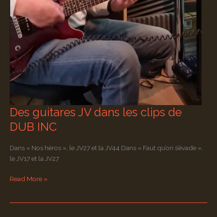
Des guitares JV dans les clips de
DUB INC
Dans « Nos héros », le JV27 et la JV44 Dans « Faut qu’on s’évade »,
le JV17 et la JV27
Des
Read More »
guitares
JV
dans