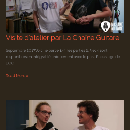
Visite d’atelier par La Chaîne Guitare
Septembre 2017Voici le partie 1/4, les parties 2, 3 et 4 sont
disponibles en intégralité uniquement avec le pass Backstage de
LCG
Visite
Read More »
d’atelier
par
La
Chaîne
Guitare