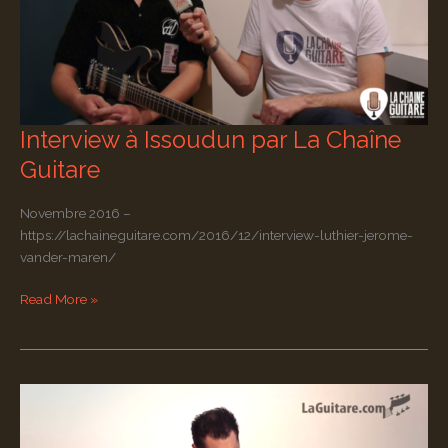
Interview à Issoudun par La Chaîne
Guitare
Novembre 2016 –
https://lachaineguitare.com/2016/12/interview-luthier-jerome-
vander-maren/
Interview
Read More »
à
Issoudun
par
La
Chaîne
Guitare