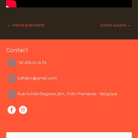
←
Article précédent
Article suivant
→
Contact
+32 479 21 11 61
luthierjv@gmail.com
Rue Achille Degrace 38A, 7080 Frameries - Belgique