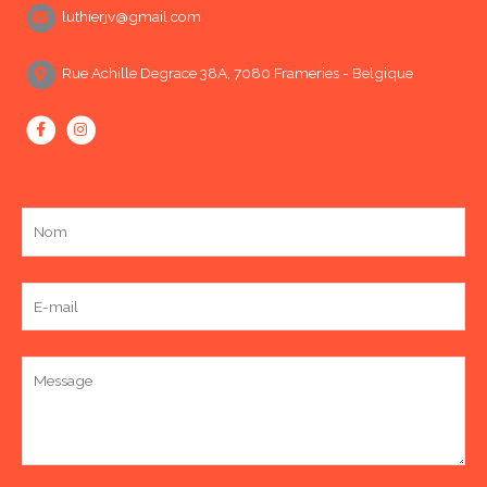
luthierjv@gmail.com
Rue Achille Degrace 38A, 7080 Frameries - Belgique