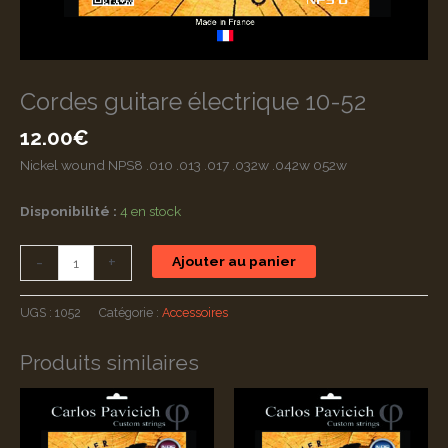
Cordes guitare électrique 10-52
12.00
€
Nickel wound NPS8 .010 .013 .017 .032w .042w 052w
Disponibilité :
4 en stock
quantité
-
+
Ajouter au panier
de
Cordes
UGS :
1052
Catégorie :
Accessoires
guitare
électrique
Produits similaires
10-
52