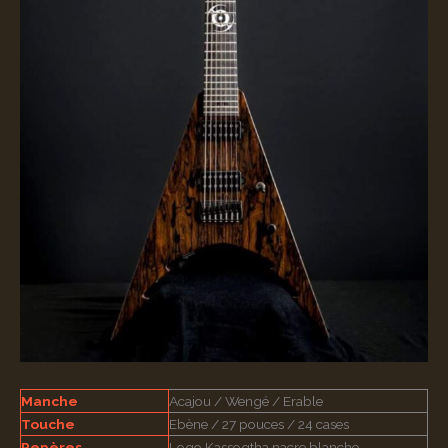
Manche
Acajou / Wengé / Erable
Touche
Ebène / 27 pouces / 24 cases
Repères
Logo Kassogtha nacre blanche