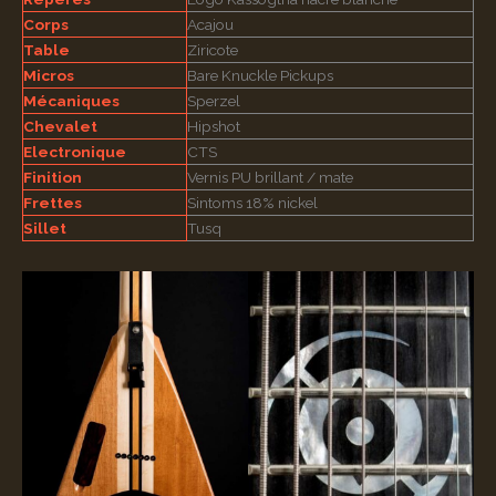
Corps
Acajou
Table
Ziricote
Micros
Bare Knuckle Pickups
Mécaniques
Sperzel
Chevalet
Hipshot
Electronique
CTS
Finition
Vernis PU brillant / mate
Frettes
Sintoms 18% nickel
Sillet
Tusq