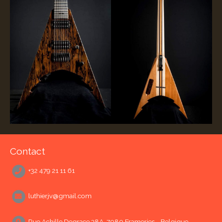
Contact
+32 479 21 11 61
luthierjv@gmail.com
Rue Achille Degrace 38A, 7080 Frameries - Belgique