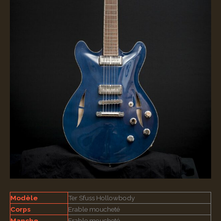
Modèle
Ter Sfuss Hollowbody
Corps
Erable moucheté
Manche
Erable moucheté