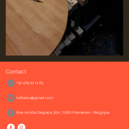
Contact
+32 479 21 11 61
luthierjv@gmail.com
Rue Achille Degrace 38A, 7080 Frameries - Belgique