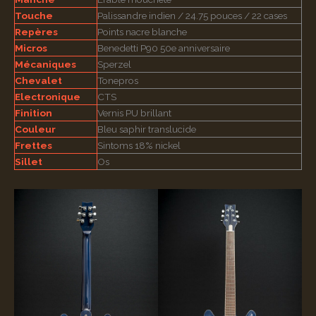
Touche
Palissandre indien / 24.75 pouces / 22 cases
Repères
Points nacre blanche
Micros
Benedetti P90 50e anniversaire
Mécaniques
Sperzel
Chevalet
Tonepros
Electronique
CTS
Finition
Vernis PU brillant
Couleur
Bleu saphir translucide
Frettes
Sintoms 18% nickel
Sillet
Os